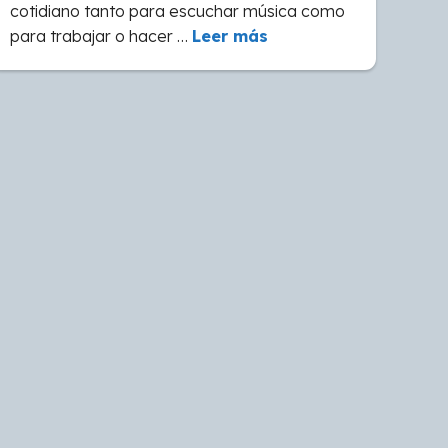
cotidiano tanto para escuchar música como
para trabajar o hacer …
Leer más