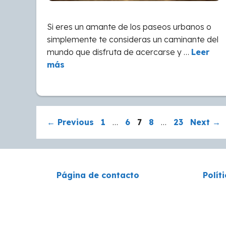
Si eres un amante de los paseos urbanos o
simplemente te consideras un caminante del
mundo que disfruta de acercarse y …
Leer
más
Page
Page
Page
Page
Page
←
Previous
1
…
6
7
8
…
23
Next
→
Página de contacto
Polít