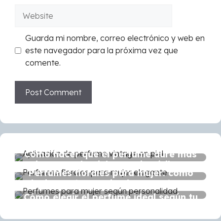
Website
Guarda mi nombre, correo electrónico y web en
este navegador para la próxima vez que
comente.
Cómo hacer que el perfume dure más
tiempo en la piel: consejos útiles y
Perfumes florales para mujer: cómo
errores a evitar
elegir una fragancia elegante, fresca
y duradera
Cómo elegir el perfume ideal según tu
personalidad y estilo