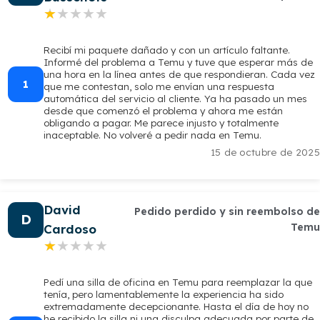
★★★★★
★★★★★
Recibí mi paquete dañado y con un artículo faltante.
Informé del problema a Temu y tuve que esperar más de
una hora en la línea antes de que respondieran. Cada vez
1
que me contestan, solo me envían una respuesta
automática del servicio al cliente. Ya ha pasado un mes
desde que comenzó el problema y ahora me están
obligando a pagar. Me parece injusto y totalmente
inaceptable. No volveré a pedir nada en Temu.
15 de octubre de 2025
David
Pedido perdido y sin reembolso de
D
Temu
Cardoso
★★★★★
★★★★★
Pedí una silla de oficina en Temu para reemplazar la que
tenía, pero lamentablemente la experiencia ha sido
extremadamente decepcionante. Hasta el día de hoy no
he recibido la silla ni una disculpa adecuada por parte de