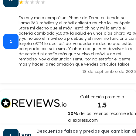
★★★★★
★★★★★
Es muy malo compré un iPhone de Temu en tienda se
llama 360 móviles y el móvil calienta mucho lo llev Apple
Store mi decho que el móvil está chino y mi lo envía el
batería cambiada y100% la salud en unos días ahora 92 %
y yu no uso el móvil solo pruebas y el móvil no funciona con
1
tarjeta eSIM lo deci así del vendedor mi decho que estás
comprado con solo sim . Y ahora no quieren devolver lo y
de verdad ni confío más que vuelvo el móvil y no mi
rembolso. Voy a denunciar Temu por no estafar el gente
más y hacer lo reclamación que vendes artículos falsos.
18 de septiembre de 2025
Calificación promedio
1.5
10%
de las reseñas recomiendan
aliexpress.com
Descuentos falsos y precios que cambian al
Lyon