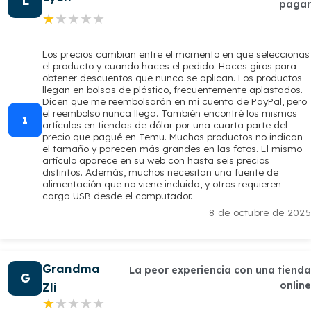
L
pagar
★★★★★
★★★★★
Los precios cambian entre el momento en que seleccionas
el producto y cuando haces el pedido. Haces giros para
obtener descuentos que nunca se aplican. Los productos
llegan en bolsas de plástico, frecuentemente aplastados.
Dicen que me reembolsarán en mi cuenta de PayPal, pero
el reembolso nunca llega. También encontré los mismos
1
artículos en tiendas de dólar por una cuarta parte del
precio que pagué en Temu. Muchos productos no indican
el tamaño y parecen más grandes en las fotos. El mismo
artículo aparece en su web con hasta seis precios
distintos. Además, muchos necesitan una fuente de
alimentación que no viene incluida, y otros requieren
carga USB desde el computador.
8 de octubre de 2025
Grandma
La peor experiencia con una tienda
G
online
Zli
★★★★★
★★★★★