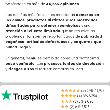
basándose en más de
44,833 opiniones
.
Las reseñas más frecuentes mencionan
demoras en
los envíos
,
productos distintos a los mostrados
,
dificultades para obtener reembolsos
y una
atención al cliente limitada
que no resuelve los
problemas. También se reportan casos de
publicidad
engañosa
,
artículos defectuosos
y
paquetes que
nunca llegan
.
En general,
Temu
es percibido como una plataforma
poco confiable
, con
procesos lentos de devolución
y
riesgos altos
al realizar compras en línea.
(5) 29% 41,932
(4) 8% 3,354
(3) 5% 2,096
(2) 6% 2,516