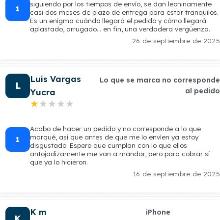
siguiendo por los tiempos de envío, se dan leoninamente
1
casi dos meses de plazo de entrega para estar tranquilos.
Es un enigma cuándo llegará el pedido y cómo llegará:
aplastado, arrugado… en fin, una verdadera vergüenza.
26 de septiembre de 2025
Luis Vargas
Lo que se marca no corresponde
L
al pedido
Yucra
★★★★★
★★★★★
Acabo de hacer un pedido y no corresponde a lo que
marqué, así que antes de que me lo envíen ya estoy
1
disgustado. Espero que cumplan con lo que ellos
antojadizamente me van a mandar, pero para cobrar sí
que ya lo hicieron.
16 de septiembre de 2025
K m
iPhone
K