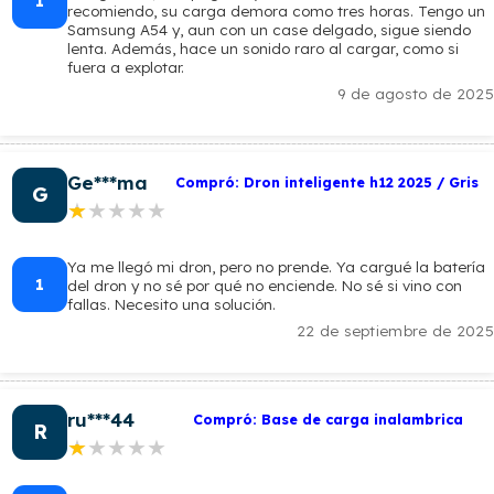
1
recomiendo, su carga demora como tres horas. Tengo un
Samsung A54 y, aun con un case delgado, sigue siendo
lenta. Además, hace un sonido raro al cargar, como si
fuera a explotar.
9 de agosto de 2025
Ge***ma
Compró: Dron inteligente h12 2025 / Gris
G
★★★★★
★★★★★
Ya me llegó mi dron, pero no prende. Ya cargué la batería
1
del dron y no sé por qué no enciende. No sé si vino con
fallas. Necesito una solución.
22 de septiembre de 2025
ru***44
Compró: Base de carga inalambrica
R
★★★★★
★★★★★