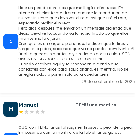
Hice un pedido con ellos que me llegó defectuoso. En
atención al cliente me dijeron que me lo mandarían de
nuevo sin tener que devolver el roto. Así que tiré el roto,
esperando recibir el nuevo.
Pero días después me enviaron un mensaje diciendo que
debía devolverlo, cuando ya lo había tirado porque ellos
mismos me lo dijeron.
1
Creo que es un engaño planeado: te dicen que lo tires y
luego te lo piden, sabiendo que ya no puedes devolverlo. Al
final te quedas sin artículo y sin dinero por su culpa. SON
UNOS ESTAFADORES. CUIDADO CON TEMU.
Cuando escribes aquí y te responden diciendo que
contactes con ellos para solucionarlo, es mentira. No se
arregla nada, lo ponen solo para quedar bien.
29 de septiembre de 2025
Manuel
TEMU una mentira
M
★★★★★
★★★★★
OJO con TEMU, unos falsos, mentirosos, lo peor de lo peor.
Empezando con la mentira de la tablet, unos getas;