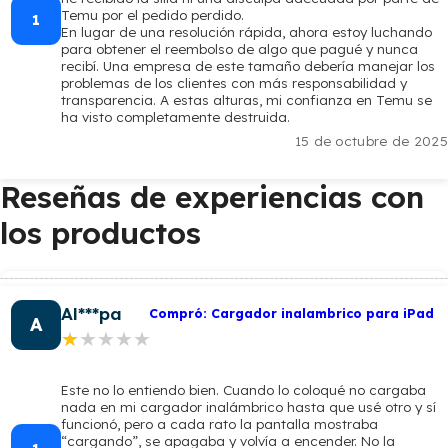
Temu por el pedido perdido.
1
En lugar de una resolución rápida, ahora estoy luchando
para obtener el reembolso de algo que pagué y nunca
recibí. Una empresa de este tamaño debería manejar los
problemas de los clientes con más responsabilidad y
transparencia. A estas alturas, mi confianza en Temu se
ha visto completamente destruida.
15 de octubre de 2025
Reseñas de experiencias con
los productos
Al***pa
Compró: Cargador inalambrico para iPad
A
★★★★★
★★★★★
Este no lo entiendo bien. Cuando lo coloqué no cargaba
nada en mi cargador inalámbrico hasta que usé otro y sí
funcionó, pero a cada rato la pantalla mostraba
“cargando”, se apagaba y volvía a encender. No la